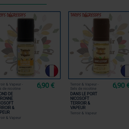
6,90 €
6,90 
roir & Vapeur -
Terroir & Vapeur -
s de nicotine
Sels de nicotine
OND DE
DANS LE PORT
RONNE
NICOSOFT
COSOFT
TERROIR &
RROIR &
VAPEUR
PEUR
Terroir & Vapeur
roir & Vapeur