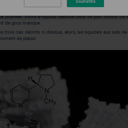
Quitter
Soumettre
ns ce cas une vapote électronique de secours, type
Pod
, rése
ou avez connu ! Ce besoin irrépressible d'une dose de nicot
journée. Votre e-liquide habituel peut ne pas suffire. Un
nt de gros manque.
 trois cas décrits ci-dessus, alors, les liquides aux sels d
moment de plaisir.