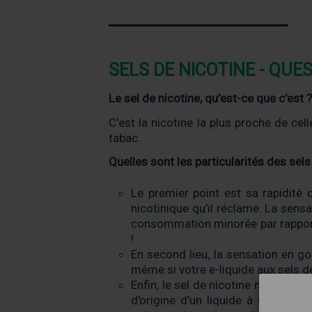
SELS DE NICOTINE - QUE
Le sel de nicotine, qu'est-ce que c'est 
C'est la nicotine la plus proche de cel
tabac.
Quelles sont les particularités des sels
Le premier point est sa rapidité 
nicotinique qu'il réclame. La sens
consommation minorée par rapport 
!
En second lieu, la sensation en go
même si votre e-liquide aux sels 
Enfin, le sel de nicotine ne dénatu
d'origine d'un liquide à 0 mg/ml