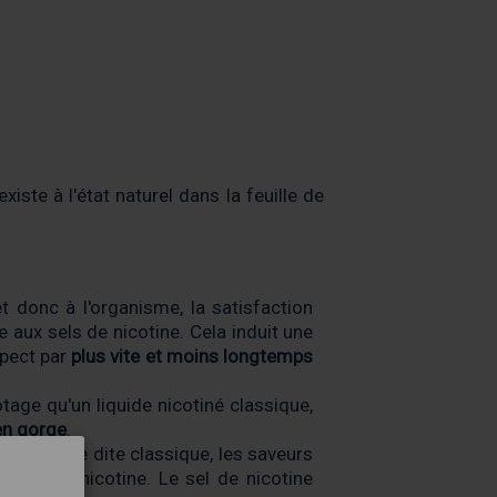
iste à l'état naturel dans la feuille de
t donc à l'organisme, la satisfaction
 aux sels de nicotine. Cela induit une
spect par
plus vite et moins longtemps
tage qu'un liquide nicotiné classique,
en gorge
.
la nicotine dite classique, les saveurs
taux de nicotine. Le sel de nicotine