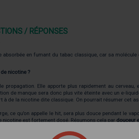
STIONS / RÉPONSES
?
le absorbée en fumant du tabac classique, car sa molécule ex
 de nicotine ?
de propagation. Elle apporte plus rapidement au cerveau, e
ation de manque sera donc plus vite éteinte avec un e-liquide
à de la nicotine dite classique. On pourrait résumer cet a
rge, ce qu'on appelle le hit, sera plus douce pendant le vapo
de nicotine est fortement dosé. Résumons cela par
douceur 
re pas les saveurs. On sait qu'avec un e liquide contenant de 
 sont dénaturées au fur et à mesure de l'augmentation du 