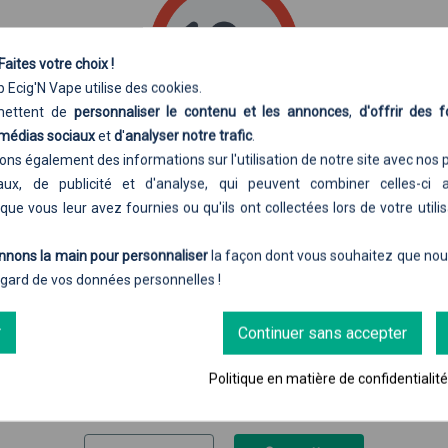
ur résumé disons que
le goût est meilleur
.
 aux sels de nicotine ?
Faites votre choix !
icotine est plus élevé que ceux contenant de la nicotine 'cl
 Ecig'N Vape utilise des cookies.
 mg/ml et 20 mg/ml.
rmettent de
personnaliser le contenu et les annonces
,
d'offrir des f
ité de propagation au cerveau, il est fortement conseill
 médias sociaux
et
d
'
analyser notre trafic
.
 puissance, en inhalation indirecte, et d'éviter les rési
Accès autorisé aux majeurs uniquement
ns également des informations sur l'utilisation de notre site avec nos 
ux, de publicité et d'analyse, qui peuvent combiner celles-ci 
ant sur ce site, j'affirme
ETRE MAJEUR(E)
et
AUTORISÉ(E)
par la législ
nimum ! Donc résumons : Puissance
entre 7 et 20 W
- Résista
que vous leur avez fournies ou qu'ils ont collectées lors de votre utilis
mon pays à acheter des produits contenant de la nicotine.
nnons la main pour personnaliser
la façon dont vous souhaitez que nous 
de nicotine ?
Veuillez saisir votre date de naissance pour accéder au contenu
egard de vos données personnelles !
 débute dans la vape avec pour objectif fumer moins et 
Entrez votre date de naissance
 vapoter des e-liquides aux sels de nicotine. Sensation p
r
Continuer sans accepter
Jour
Mois
Année
omblée plus rapidement et investissement matériel plus a
n
: si vous êtes un adepte du Cloud Chasing (Grosse vap
Politique en matière de confidentialit
t !
ns par là les vapoteurs qui vapotent à longueur de journée 
'utiliser des sels de nicotine qui pourraient leur permett