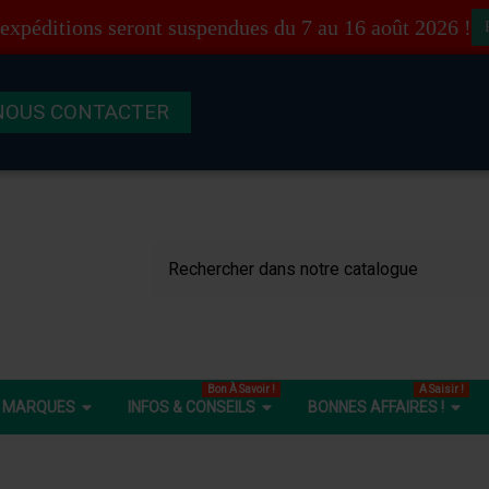
Produit supprimé du panier
Produit ajouté au panier
expéditions seront suspendues du 7 au 16 août 2026 !
NOUS CONTACTER
Bon À Savoir !
A Saisir !
MARQUES
INFOS & CONSEILS
BONNES AFFAIRES !