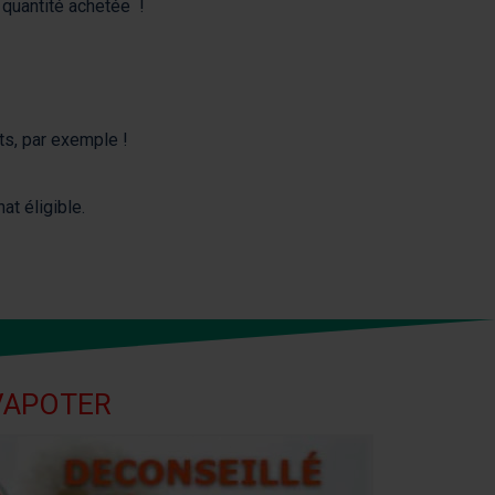
a quantité achetée !
ts, par exemple !
t éligible.
 VAPOTER