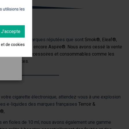
utilisions les
& MATÉRIELS
J'accepte
 référencé les marques réputées que son
t
Smok®
,
Eleaf®
,
é et de cookies
in®
,
Voopoo®
ou encore
Aspire®
. Nous avons cessé la vente
trouverez leurs accessoires et consommables comme les
es
résistances
.
e votre cigarette électronique, attendez-vous à une explosion
les e-liquides des marques françaises
Terroir &
e®
,
s en fioles de 10 ml, nous avons également une gamme