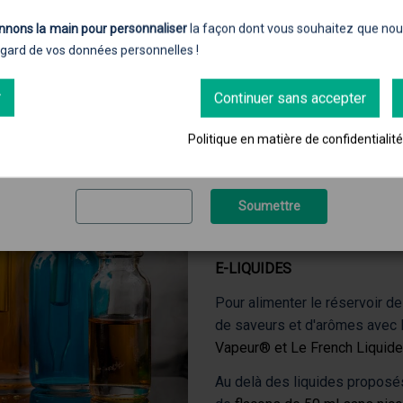
mon pays à acheter des produits contenant de la nicotine.
nnons la main pour personnaliser
la façon dont vous souhaitez que nous 
Veuillez saisir votre date de naissance pour accéder au contenu
egard de vos données personnelles !
Entrez votre date de naissance
CIGARETTE ÉLECTRONIQUE
r
Continuer sans accepter
Jour
Mois
Année
Notre boutique Ecig'N Vape a
Politique en matière de confidentialit
Vaporesso®
,
Vaptio®
,
Innok
des e-cigarettes mais vous 
batteries, les
atomiseurs
et l
Quitter
Soumettre
E-LIQUIDES
Pour alimenter le réservoir d
de saveurs et d'arômes avec 
Vapeur®
et
Le French Liquid
Au delà des liquides proposé