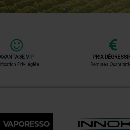
1
2
AVANTAGE VIP
PRIX DÉGRESSI
ification Privilégiée
Remises Quantitati