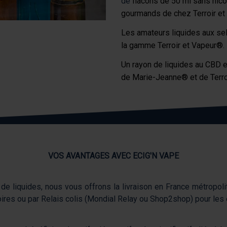
de
flacons de 50 ml
sans nicot
gourmands de chez
Terroir e
Les amateurs liquides aux
sel
la gamme
Terroir et Vapeur®
.
Un rayon de liquides au
CBD
e
de
Marie-Jeanne®
et de
Terr
VOS AVANTAGES AVEC ECIG'N VAPE
 de liquides, nous vous offrons la livraison en France métropoli
soires ou par Relais colis (Mondial Relay ou Shop2shop) pour les