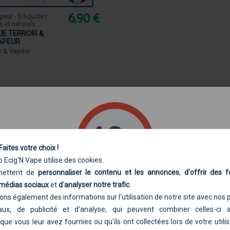
6,90 €
peur - E-liquides
s et naturels
UE TERROIR &
APEUR
ir & Vapeur
Bienvenue sur Ecig'N Vape,
e en ligne de cigarettes électroniques e
Faites votre choix !
A PROPOS DE NOUS
 Ecig'N Vape utilise des cookies.
rmettent de
personnaliser le contenu et les annonces
,
d'offrir des f
est maintenant à votre service depuis 2014, avec toujours le mê
 médias sociaux
et
d
'
analyser notre trafic
.
apoteurs débutants et expérimentés
, une offre d'articles de vap
Accès autorisé aux majeurs uniquement
ns également des informations sur l'utilisation de notre site avec nos 
tionné les
produits authentiques
des marques les plus représent
ux, de publicité et d'analyse, qui peuvent combiner celles-ci 
ant sur ce site, j'affirme
ETRE MAJEUR(E)
et
AUTORISÉ(E)
par la législ
que vous leur avez fournies ou qu'ils ont collectées lors de votre utilis