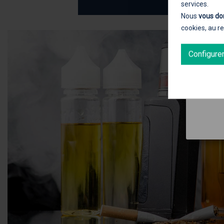
services.
Nous
vous do
cookies, au r
Configure