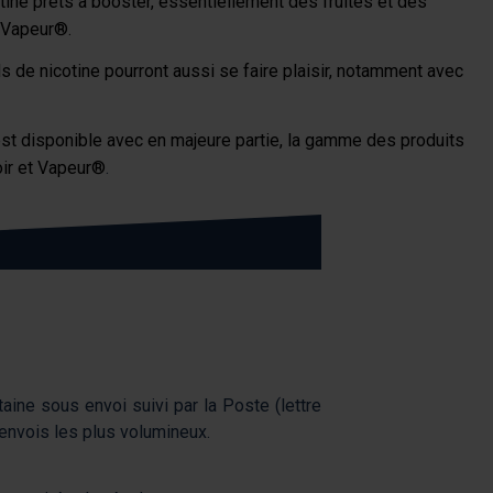
ine prêts à booster, essentiellement des fruités et des
t Vapeur®
.
s de nicotine
pourront aussi se faire plaisir, notamment avec
st disponible avec en majeure partie, la gamme des produits
oir et Vapeur®
.
taine sous envoi suivi par la Poste (lettre
 envois les plus volumineux.