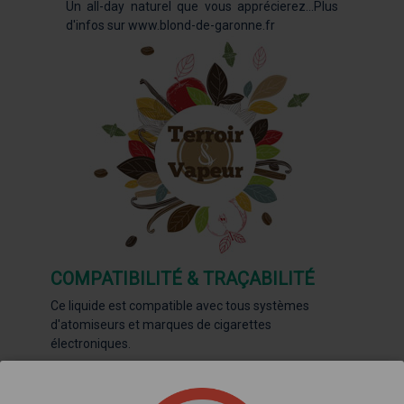
Un all-day naturel que vous apprécierez...Plus
d'infos sur
www.blond-de-garonne.fr
COMPATIBILITÉ & TRAÇABILITÉ
Ce liquide est compatible avec tous systèmes
d'atomiseurs et marques de cigarettes
électroniques.
Traçabilité
: Chaque flacon comporte le n° de lot, le
taux de nicotine et la date limite d'utilisation optimale