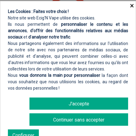
(DLUO). Tout est clair !
×
Les Cookies : Faites votre choix !
Sécurité maximale
pour l'ouverture du flacon avec la
Notre site web Ecig'N Vape utilise des cookies.
présence d'une bague d'inviolabilité et d'un bouchon
Ils nous permettent de
personnaliser le contenu et les
de sécurité enfant.
annonces
,
d'offrir des fonctionnalités relatives aux médias
Etiquetage
conforme au règlement (CE) n°
sociaux
et
d
'
analyser notre trafic
.
1272/2008
Nous partageons également des informations sur l'utilisation
Accès autorisé aux majeurs
de notre site avec nos partenaires de médias sociaux, de
publicité et d'analyse, qui peuvent combiner celles-ci avec
uniquement
d'autres informations que vous leur avez fournies ou qu'ils ont
COMPOSITION
collectées lors de votre utilisation de leurs services.
En entrant sur ce site, j'affirme
ETRE MAJEUR(E)
et
Composition d'origine végétale.
Nous
vous donnons la main pour personnaliser
la façon dont
AUTORISÉ(E)
par la législation de mon pays à acheter des
vous souhaitez que nous utilisions les cookies, au regard de
Ratio PG-VG / 50-50
vos données personnelles !
produits contenant de la nicotine.
Glycérine Végétale (VG) et Propylène Glycol
(PG) agro-sourcés
Veuillez saisir votre date de naissance pour accéder au
J'accepte
Préparations aromatisantes de tabac français
contenu
et de plantes
Nicotine selon dosage indiqué sur le flacon
Continuer sans accepter
Entrez votre date de naissance
Jour
Mois
Année
Configurer